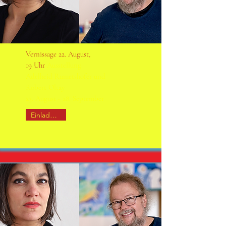
Vernissage 22. August
,
19 Uhr
Ausstellung
Adelheid Rumetshofer und
Robert Oltay
23. August - 28. September
Einladung