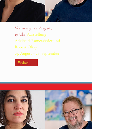
Vernissage 22. August
,
19 Uhr
Ausstellung
Adelheid Rumetshofer und
Robert Oltay
23. August - 28. September
Einladung