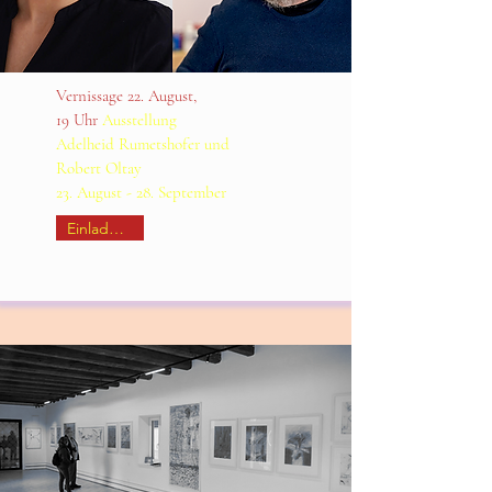
Vernissage 22. August
,
19 Uhr
Ausstellung
Adelheid Rumetshofer und
Robert Oltay
23. August - 28. September
Einladung