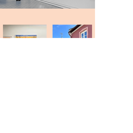
Galerie
V
ernisage
STATT:GALERIE